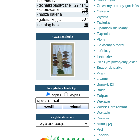
• Kompozytor
• kalendarz
8
• techniki plastyczne
29
/
141
• Co wiemy o pracy górników
• kolorowanki
220
• Cytryna
312
• nasza galeria
• Wydma
607
• galeria zdjęć
• Tabletka
96
• katalog haseł
• Upominek dla Mamy
• Zagroda
nasza galeria
• Plony
• Co wiemy o morzu
• Leśniczy
• Teatr lalek
• Po czym poznajemy jesień
• Spacer do parku
• Zegar
• Owoce
• Borowik [2]
bezpłatny biuletyn
• Balon
zapisz
wypisz
• Tulipan
• Wakacje
• Worek z prezentami
• Wakacje
szybki dostęp
• Pomidor
• Mikołaj [2]
• Pilot
• Laponia