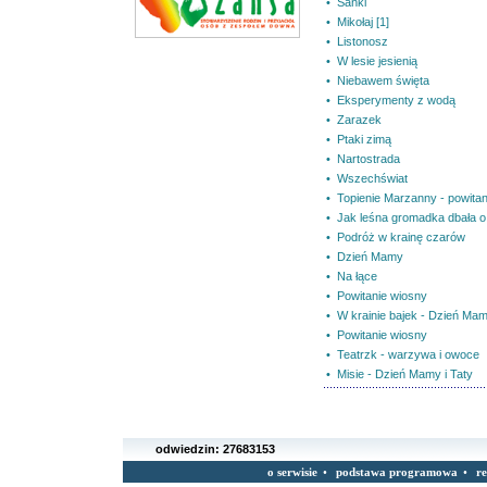
• Sanki
• Mikołaj [1]
• Listonosz
• W lesie jesienią
• Niebawem święta
• Eksperymenty z wodą
• Zarazek
• Ptaki zimą
• Nartostrada
• Wszechświat
• Topienie Marzanny - powita
• Jak leśna gromadka dbała o
• Podróż w krainę czarów
• Dzień Mamy
• Na łące
• Powitanie wiosny
• W krainie bajek - Dzień Mam
• Powitanie wiosny
• Teatrzk - warzywa i owoce
• Misie - Dzień Mamy i Taty
odwiedzin:
27683153
o serwisie
•
podstawa programowa
•
r