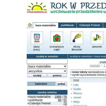
publikacje
Celestyn Freinet
baza materiałów
plany
scenariusze
teksty
piosenki
pracy
zajęć
literackie
szukaj w serwisie
szukaj w serwisie
>
baza mat
znal
nowsze
-
1
•
nowe teksty
wprowadzone d
• wyniki wyszukiwania można 
tytuł
kalendarz
• Lato
• Dudek
zasoby serwisu
• Wiosna
• baza materiałów
1966
/
79
• Jesień
• publikacje
96
/
55
• Motyl
• Celestyn Freinet
73