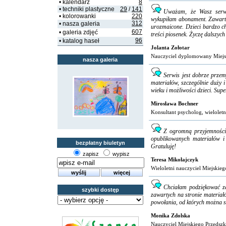
• kalendarz
8
• techniki plastyczne
29
/
141
Uważam, że Wasz serwi
• kolorowanki
220
wykupiłam abonament. Zawarte m
312
• nasza galeria
urozmaicone. Dzieci bardzo ch
607
• galeria zdjęć
treści piosenek. Życzę dalszyc
96
• katalog haseł
Jolanta Zołotar
Nauczyciel dyplomowany Miejsk
nasza galeria
Serwis jest dobrze przem
materiałów, szczególnie duży
wieku i możliwości dzieci. Sup
Mirosława Bochner
Konsultant psycholog, wielolet
Z ogromną przyjemnością
opublikowanych materiałów i 
bezpłatny biuletyn
Gratuluję!
zapisz
wypisz
Teresa Mikołajczyk
Wieloletni nauczyciel Miejskie
Chciałam podziękować za
szybki dostęp
zawartych na stronie materiał
powołania, od których można s
Monika Zdolska
Nauczyciel Miejskiego Przedszk