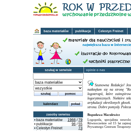
baza materiałów
publikacje
Celestyn Freinet
szukaj w serwisie
opinie o nas
Szanowna Redakcjo! Jest
natknęłam się na stronę "R
logoterapii, które zainspir
logorytmicznych. Niektóre te
artykulacji określonych głose
kalendarz
strona. Dobre pomysły. Polec
zasoby serwisu
Bogusława Maculewicz
• baza materiałów
1966
/
79
Logopeda, specjalista neuro
Równocześnie od 15 lat zajmu
• publikacje
96
/
55
Prywatnego Centrum Terapeuty
• Celestyn Freinet
73