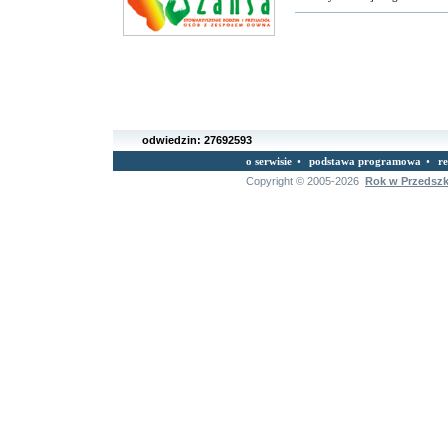
odwiedzin:
27692593
o serwisie
•
podstawa programowa
•
r
Copyright © 2005-2026
Rok w Przedsz